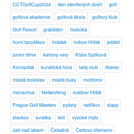
CCTGolfCup2024
den otevřených dveří
golf
golfová akademie
golfová škola
golfový klub
Golf Resort
grabštějn
hluboká
horní bezděkov
hrádek
indoor hřiště
ještěd
junior drive
karlovy vary
Klára Spilková
Konopiště
kunětická hora
lady club
liberec
mladá boleslav
mladé buky
molitorov
monachus
Networking
outdoor hřiště
Prague Golf Masters
pyšely
radlíkov
slapy
slavkov
svratka
telč
vysoké mýto
ústí nad labem
Čeladná
Čertovo břemeno