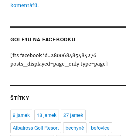
komentářů.
GOLF4U NA FACEBOOKU
[fts facebook id=280068485484276
posts_displayed=page_only type=page]
ŠTÍTKY
9 jamek
18 jamek
27 jamek
Albatross Golf Resort
bechyně
beřovice