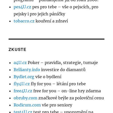
pes4U.cz
pes pro tebe – vše o pejscích, pro
pejsky i pro jejich páníčky
tobacco.cz
kouření a zdraví
ZKUSTE
a4U.cz
Poker – pravidla, strategie, turnaje
Brilianty.info
investice do diamantů
Bydlet.org
vše o bydlení
fly4U.cz
fly for you – létání pro tebe
free4U.cz
free for you – on-line hry zdarma
obruby.com
značkové brýle za poloviční cenu
Rodicum.com
vše pro seniory
test4U.cz
test pro tebe – upozornění na