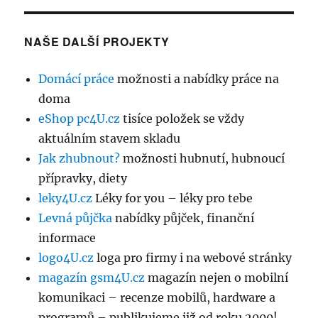
NAŠE DALŠÍ PROJEKTY
Domácí práce
možnosti a nabídky práce na
doma
eShop pc4U.cz
tisíce položek se vždy
aktuálním stavem skladu
Jak zhubnout?
možnosti hubnutí, hubnoucí
přípravky, diety
leky4U.cz
Léky for you – léky pro tebe
Levná půjčka
nabídky půjček, finanční
informace
logo4U.cz
loga pro firmy i na webové stránky
magazín gsm4U.cz
magazín nejen o mobilní
komunikaci – recenze mobilů, hardware a
programů – publikujeme již od roku 2000!