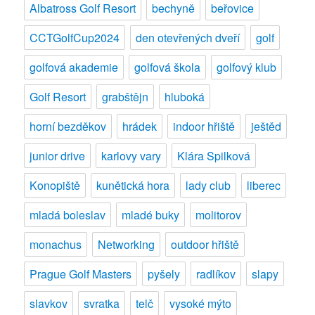
Albatross Golf Resort
bechyně
beřovice
CCTGolfCup2024
den otevřených dveří
golf
golfová akademie
golfová škola
golfový klub
Golf Resort
grabštějn
hluboká
horní bezděkov
hrádek
indoor hřiště
ještěd
junior drive
karlovy vary
Klára Spilková
Konopiště
kunětická hora
lady club
liberec
mladá boleslav
mladé buky
molitorov
monachus
Networking
outdoor hřiště
Prague Golf Masters
pyšely
radlíkov
slapy
slavkov
svratka
telč
vysoké mýto