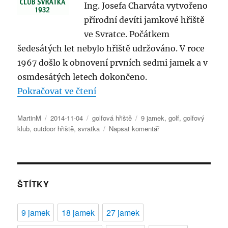
Ing. Josefa Charváta vytvořeno
přírodní devíti jamkové hřiště
ve Svratce. Počátkem
šedesátých let nebylo hřiště udržováno. V roce
1967 došlo k obnovení prvních sedmi jamek a v
osmdesátých letech dokončeno.
„Přírodní devítijamkové hřiště v
Pokračovat ve čtení
Autor:
Publikováno:
Rubriky:
Štítky:
MartinM
2014-11-04
golfová hřiště
9 jamek
,
golf
,
golfový
pro
klub
,
outdoor hřiště
,
svratka
Napsat komentář
text
s
názvem
Přírodní
devítijamkové
ŠTÍTKY
hřiště
ve
9 jamek
18 jamek
27 jamek
Svratce