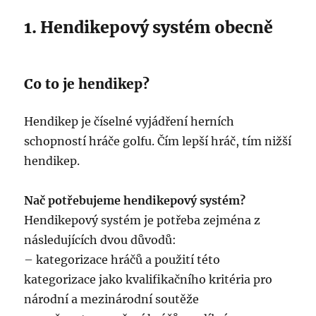
nad
Labem
1. Hendikepový systém obecně
–
hřiště
u
bývalého
Co to je hendikep?
dolu
Hendikep je číselné vyjádření herních
schopností hráče golfu. Čím lepší hráč, tím nižší
hendikep.
Nač potřebujeme hendikepový systém?
Hendikepový systém je potřeba zejména z
následujících dvou důvodů:
– kategorizace hráčů a použití této
kategorizace jako kvalifikačního kritéria pro
národní a mezinárodní soutěže