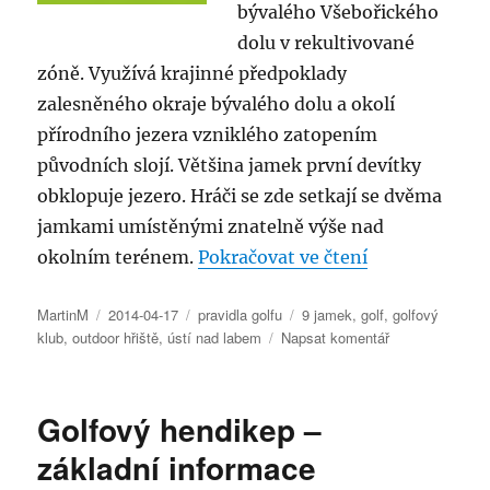
bývalého Všebořického
dolu v rekultivované
zóně. Využívá krajinné předpoklady
zalesněného okraje bývalého dolu a okolí
přírodního jezera vzniklého zatopením
původních slojí. Většina jamek první devítky
obklopuje jezero. Hráči se zde setkají se dvěma
jamkami umístěnými znatelně výše nad
„Golf Resort 
okolním terénem.
Pokračovat ve čtení
Autor:
Publikováno:
Rubriky:
Štítky:
MartinM
2014-04-17
pravidla golfu
9 jamek
,
golf
,
golfový
pro
klub
,
outdoor hřiště
,
ústí nad labem
Napsat komentář
text
s
názvem
Golfový hendikep –
Golf
Resort
základní informace
Ústí