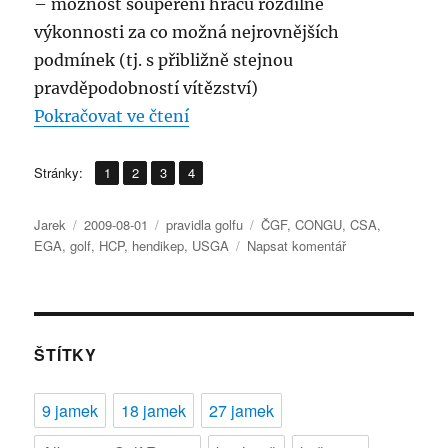
– možnost soupeření hráčů rozdílné
výkonnosti za co možná nejrovnějších
podmínek (tj. s přibližně stejnou
pravděpodobností vítězství)
„Golfový hendikep – základní i
Pokračovat ve čtení
,
,
,
Stránka:
Stránka:
Stránka:
Stránka:
Stránky:
1
2
3
4
Autor:
Publikováno:
Rubriky:
Štítky:
Jarek
2009-08-01
pravidla golfu
ČGF
,
CONGU
,
CSA
,
pro
EGA
,
golf
,
HCP
,
hendikep
,
USGA
Napsat komentář
text
s
názvem
Golfový
hendikep
ŠTÍTKY
–
základní
9 jamek
18 jamek
27 jamek
informace