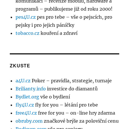
komunikaci – recenze mobilů, hardware a
programů – publikujeme již od roku 2000!
pes4U.cz
pes pro tebe – vše o pejscích, pro
pejsky i pro jejich páníčky
tobacco.cz
kouření a zdraví
ZKUSTE
a4U.cz
Poker – pravidla, strategie, turnaje
Brilianty.info
investice do diamantů
Bydlet.org
vše o bydlení
fly4U.cz
fly for you – létání pro tebe
free4U.cz
free for you – on-line hry zdarma
obruby.com
značkové brýle za poloviční cenu