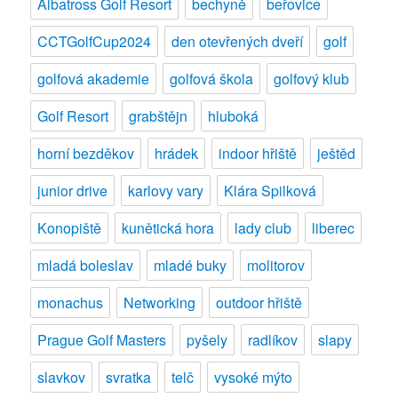
Albatross Golf Resort
bechyně
beřovice
CCTGolfCup2024
den otevřených dveří
golf
golfová akademie
golfová škola
golfový klub
Golf Resort
grabštějn
hluboká
horní bezděkov
hrádek
indoor hřiště
ještěd
junior drive
karlovy vary
Klára Spilková
Konopiště
kunětická hora
lady club
liberec
mladá boleslav
mladé buky
molitorov
monachus
Networking
outdoor hřiště
Prague Golf Masters
pyšely
radlíkov
slapy
slavkov
svratka
telč
vysoké mýto