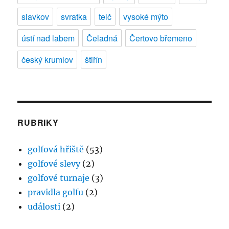
slavkov
svratka
telč
vysoké mýto
ústí nad labem
Čeladná
Čertovo břemeno
český krumlov
štiřín
RUBRIKY
golfová hřiště
(53)
golfové slevy
(2)
golfové turnaje
(3)
pravidla golfu
(2)
události
(2)