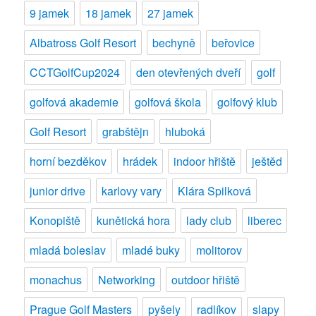
9 jamek
18 jamek
27 jamek
Panství
Bechyně
Albatross Golf Resort
bechyně
beřovice
CCTGolfCup2024
den otevřených dveří
golf
golfová akademie
golfová škola
golfový klub
Golf Resort
grabštějn
hluboká
horní bezděkov
hrádek
indoor hřiště
ještěd
junior drive
karlovy vary
Klára Spilková
Konopiště
kunětická hora
lady club
liberec
mladá boleslav
mladé buky
molitorov
monachus
Networking
outdoor hřiště
Prague Golf Masters
pyšely
radlíkov
slapy