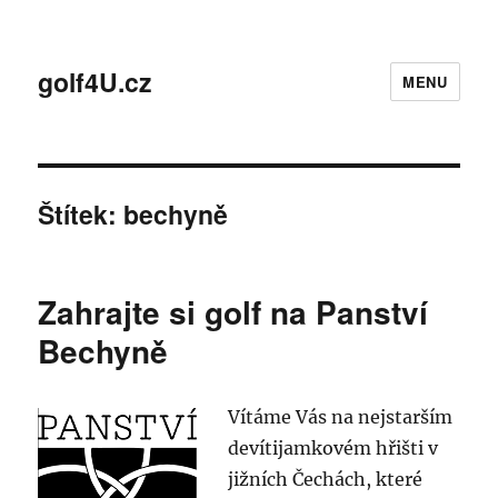
golf4U.cz
MENU
Štítek:
bechyně
Zahrajte si golf na Panství
Bechyně
Vítáme Vás na nejstarším
devítijamkovém hřišti v
jižních Čechách, které