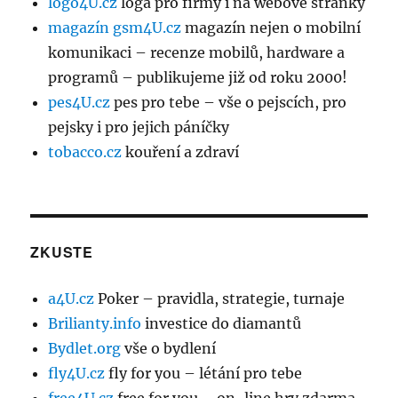
logo4U.cz
loga pro firmy i na webové stránky
magazín gsm4U.cz
magazín nejen o mobilní
komunikaci – recenze mobilů, hardware a
programů – publikujeme již od roku 2000!
pes4U.cz
pes pro tebe – vše o pejscích, pro
pejsky i pro jejich páníčky
tobacco.cz
kouření a zdraví
ZKUSTE
a4U.cz
Poker – pravidla, strategie, turnaje
Brilianty.info
investice do diamantů
Bydlet.org
vše o bydlení
fly4U.cz
fly for you – létání pro tebe