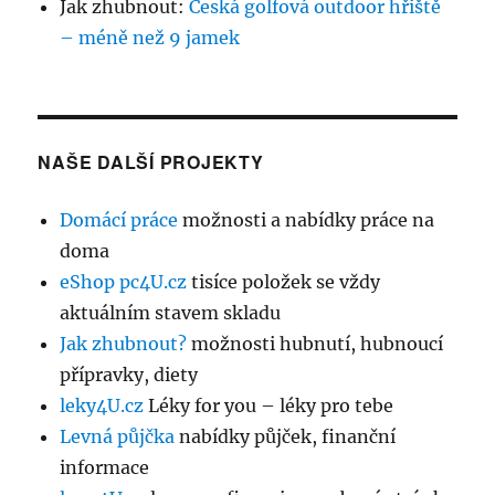
Jak zhubnout
:
Česká golfová outdoor hřiště
– méně než 9 jamek
NAŠE DALŠÍ PROJEKTY
Domácí práce
možnosti a nabídky práce na
doma
eShop pc4U.cz
tisíce položek se vždy
aktuálním stavem skladu
Jak zhubnout?
možnosti hubnutí, hubnoucí
přípravky, diety
leky4U.cz
Léky for you – léky pro tebe
Levná půjčka
nabídky půjček, finanční
informace