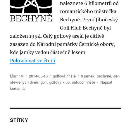
naleznete 6 kilometrů od
romantického městečka
Bechyně. První Jihočeský
Golf Klub Bechyně byl
založen 1994. Celý golfový areál je citlivě
zasazen do Národní památky Černické obory,
kde jamky vedou částečně lesem.
„Zahrajte si golf na Panství Bec
Pokračovat ve čtení
Autor:
Publikováno:
Rubriky:
Štítky:
MartinM
2014-05-10
golfová hřiště
9 jamek
,
bechyně
,
den
otevřených dveří
,
golf
,
golfový klub
,
outdoor hřiště
Napsat
pro
komentář
text
s
názvem
Zahrajte
si
ŠTÍTKY
golf
na