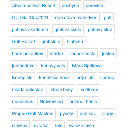
Albatross Golf Resort
bechyně
beřovice
a
více
CCTGolfCup2024
den otevřených dveří
golf
golfová akademie
golfová škola
golfový klub
Golf Resort
grabštějn
hluboká
horní bezděkov
hrádek
indoor hřiště
ještěd
junior drive
karlovy vary
Klára Spilková
Konopiště
kunětická hora
lady club
liberec
mladá boleslav
mladé buky
molitorov
monachus
Networking
outdoor hřiště
Prague Golf Masters
pyšely
radlíkov
slapy
slavkov
svratka
telč
vysoké mýto