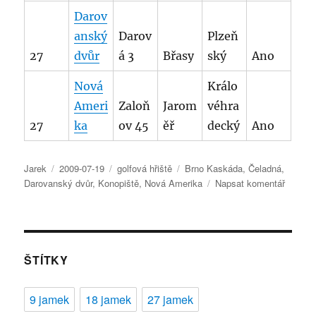
Darov
anský
Darov
Plzeň
27
dvůr
á 3
Břasy
ský
Ano
Nová
Králo
Ameri
Zaloň
Jarom
véhra
27
ka
ov 45
ěř
decký
Ano
Autor:
Publikováno:
Rubriky:
Štítky:
Jarek
2009-07-19
golfová hřiště
Brno Kaskáda
,
Čeladná
,
pro
Darovanský dvůr
,
Konopiště
,
Nová Amerika
Napsat komentář
text
s
názve
Česká
golfová
ŠTÍTKY
outdoor
hřiště
9 jamek
18 jamek
27 jamek
18
jamek