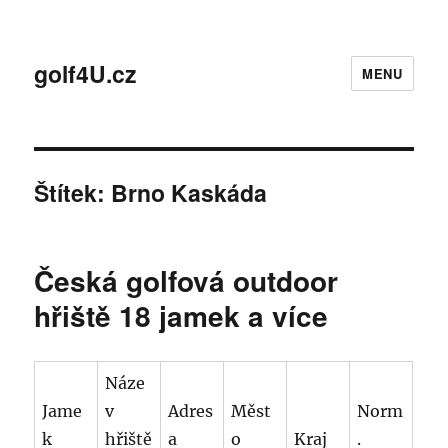
golf4U.cz
MENU
Štítek:
Brno Kaskáda
Česká golfová outdoor
hřiště 18 jamek a více
Náze
Jame
v
Adres
Měst
Norm
k
hřiště
a
o
Kraj
.