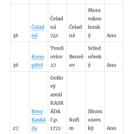
Mora
Čelad
vskos
Čelad
ná
Čelad
lezsk
36
ná
741
ná
ý
Ano
Tvorš
Střed
Kono
ovice
Beneš
očesk
36
piště
27
ov
ý
Ano
Golfo
vý
areál
KASK
Brno
ÁDA
Jihom
Kaská
č.p.
Kuři
oravs
27
da
1772
m
ký
Ano