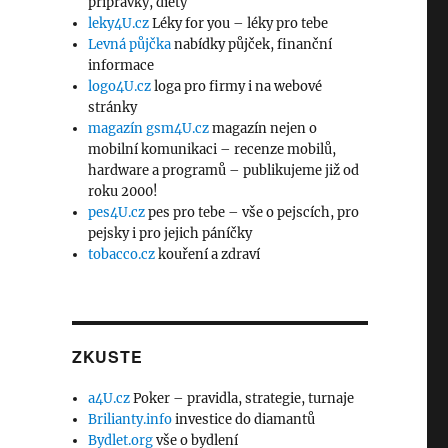
přípravky, diety
leky4U.cz
Léky for you – léky pro tebe
Levná půjčka
nabídky půjček, finanční
informace
logo4U.cz
loga pro firmy i na webové
stránky
magazín gsm4U.cz
magazín nejen o
mobilní komunikaci – recenze mobilů,
hardware a programů – publikujeme již od
roku 2000!
pes4U.cz
pes pro tebe – vše o pejscích, pro
pejsky i pro jejich páníčky
tobacco.cz
kouření a zdraví
ZKUSTE
a4U.cz
Poker – pravidla, strategie, turnaje
Brilianty.info
investice do diamantů
Bydlet.org
vše o bydlení