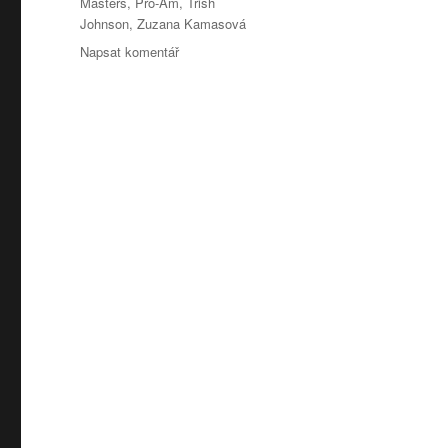
Masters
,
Pro-Am
,
Trish
Johnson
,
Zuzana Kamasová
pro
Napsat komentář
text
s
názvem
Raiffeisenbank
Prague
Golf
Masters
2011