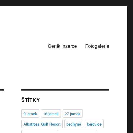
Ceník inzerce
Fotogalerie
ŠTÍTKY
9 jamek
18 jamek
27 jamek
Albatross Golf Resort
bechyně
beřovice