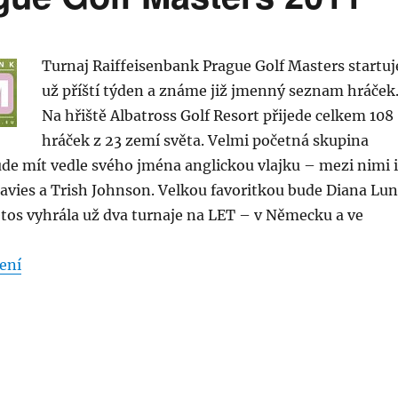
Turnaj Raiffeisenbank Prague Golf Masters startuj
už příští týden a známe již jmenný seznam hráček
Na hřiště Albatross Golf Resort přijede celkem 108
hráček z 23 zemí světa. Velmi početná skupina
de mít vedle svého jména anglickou vlajku – mezi nimi i
avies a Trish Johnson. Velkou favoritkou bude Diana Lu
letos vyhrála už dva turnaje na LET – v Německu a ve
„Raiffeisenbank Prague Golf Masters 2011“
ení