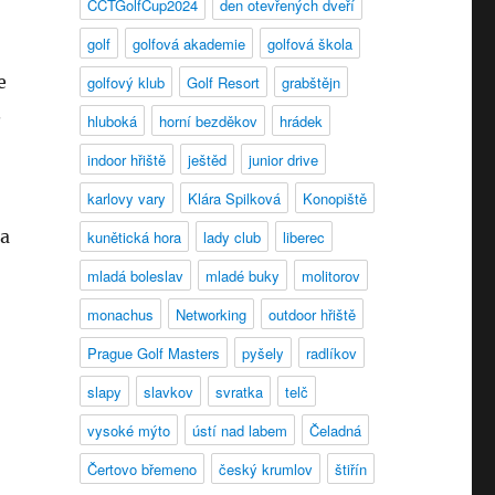
CCTGolfCup2024
den otevřených dveří
golf
golfová akademie
golfová škola
e
golfový klub
Golf Resort
grabštějn
.
hluboká
horní bezděkov
hrádek
indoor hřiště
ještěd
junior drive
karlovy vary
Klára Spilková
Konopiště
na
kunětická hora
lady club
liberec
mladá boleslav
mladé buky
molitorov
monachus
Networking
outdoor hřiště
Prague Golf Masters
pyšely
radlíkov
slapy
slavkov
svratka
telč
vysoké mýto
ústí nad labem
Čeladná
Čertovo břemeno
český krumlov
štiřín