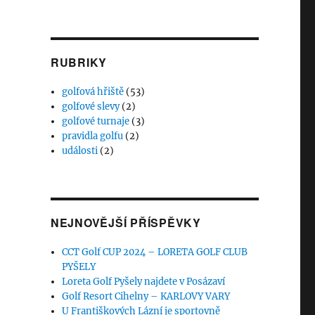
RUBRIKY
golfová hřiště
(53)
golfové slevy
(2)
golfové turnaje
(3)
pravidla golfu
(2)
události
(2)
NEJNOVĚJŠÍ PŘÍSPĚVKY
CCT Golf CUP 2024 – LORETA GOLF CLUB
PYŠELY
Loreta Golf Pyšely najdete v Posázaví
Golf Resort Cihelny – KARLOVY VARY
U Františkových Lázní je sportovně