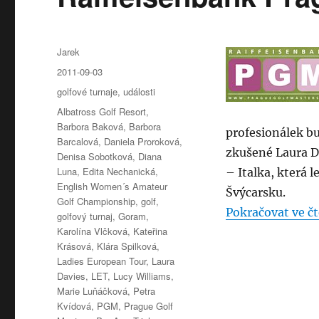
Autor:
Jarek
Publikováno:
2011-09-03
Rubriky:
golfové turnaje
,
události
Štítky:
Albatross Golf Resort
,
Barbora Baková
,
Barbora
profesionálek bu
Barcalová
,
Daniela Proroková
,
zkušené Laura D
Denisa Sobotková
,
Diana
Luna
,
Edita Nechanická
,
– Italka, která 
English Women´s Amateur
Švýcarsku.
Golf Championship
,
golf
,
Pokračovat ve čt
golfový turnaj
,
Goram
,
Karolína Vlčková
,
Kateřina
Krásová
,
Klára Spilková
,
Ladies European Tour
,
Laura
Davies
,
LET
,
Lucy Williams
,
Marie Luňáčková
,
Petra
Kvídová
,
PGM
,
Prague Golf