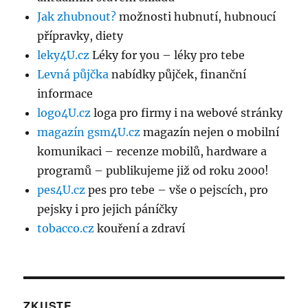
Jak zhubnout?
možnosti hubnutí, hubnoucí
přípravky, diety
leky4U.cz
Léky for you – léky pro tebe
Levná půjčka
nabídky půjček, finanční
informace
logo4U.cz
loga pro firmy i na webové stránky
magazín gsm4U.cz
magazín nejen o mobilní
komunikaci – recenze mobilů, hardware a
programů – publikujeme již od roku 2000!
pes4U.cz
pes pro tebe – vše o pejscích, pro
pejsky i pro jejich páníčky
tobacco.cz
kouření a zdraví
ZKUSTE