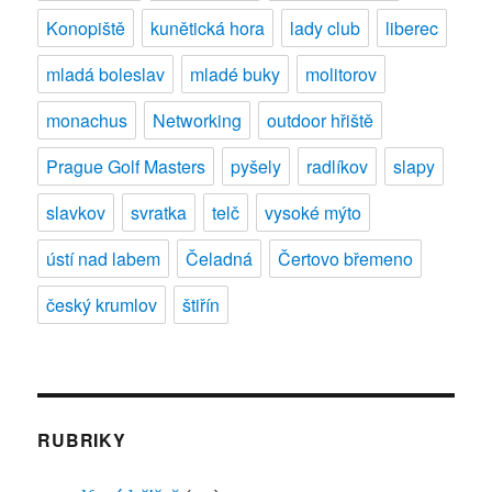
Konopiště
kunětická hora
lady club
liberec
mladá boleslav
mladé buky
molitorov
monachus
Networking
outdoor hřiště
Prague Golf Masters
pyšely
radlíkov
slapy
slavkov
svratka
telč
vysoké mýto
ústí nad labem
Čeladná
Čertovo břemeno
český krumlov
štiřín
RUBRIKY