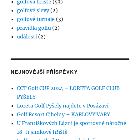
golfová hřiště
(53)
golfové slevy
(2)
golfové turnaje
(3)
pravidla golfu
(2)
události
(2)
NEJNOVĚJŠÍ PŘÍSPĚVKY
CCT Golf CUP 2024 – LORETA GOLF CLUB
PYŠELY
Loreta Golf Pyšely najdete v Posázaví
Golf Resort Cihelny – KARLOVY VARY
U Františkových Lázní je sportovně náročné
18-ti jamkové hřiště