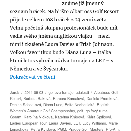
známe již jmenný
seznam hráček. Na hřiště Albatross Golf Resort
přijede celkem 108 hráček z 23 zemí světa.
Velmi početná skupina profesionálek bude mít
vedle svého jména anglickou vlajku – mezi
nimi i zkušené Laura Davies a Trish Johnson.
Velkou favoritkou bude Diana Luna – Italka,
která letos vyhrála už dva turnaje na LET – v
Německu a ve Švýcarsku.
„Raiffeisenbank Prague Golf Mas
Pokračovat ve čtení
Autor:
Publikováno:
Rubriky:
Štítky:
Jarek
2011-09-03
golfové turnaje
,
události
Albatross Golf
Resort
,
Barbora Baková
,
Barbora Barcalová
,
Daniela Proroková
,
Denisa Sobotková
,
Diana Luna
,
Edita Nechanická
,
English
Women´s Amateur Golf Championship
,
golf
,
golfový turnaj
,
Goram
,
Karolína Vlčková
,
Kateřina Krásová
,
Klára Spilková
,
Ladies European Tour
,
Laura Davies
,
LET
,
Lucy Williams
,
Marie
Luňáčková
,
Petra Kvídová
,
PGM
,
Prague Golf Masters
,
Pro-Am
,