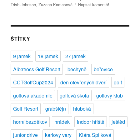
pro
Trish Johnson
,
Zuzana Kamasová
Napsat komentář
text
s
názvem
Raiffeisenbank
Prague
ŠTÍTKY
Golf
Masters
9 jamek
18 jamek
27 jamek
2011
Albatross Golf Resort
bechyně
beřovice
CCTGolfCup2024
den otevřených dveří
golf
golfová akademie
golfová škola
golfový klub
Golf Resort
grabštějn
hluboká
horní bezděkov
hrádek
indoor hřiště
ještěd
junior drive
karlovy vary
Klára Spilková