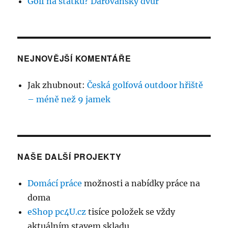
Golf na statku? Darovanský dvůr
NEJNOVĚJŠÍ KOMENTÁŘE
Jak zhubnout
:
Česká golfová outdoor hřiště
– méně než 9 jamek
NAŠE DALŠÍ PROJEKTY
Domácí práce
možnosti a nabídky práce na
doma
eShop pc4U.cz
tisíce položek se vždy
aktuálním stavem skladu