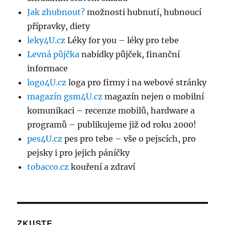
Jak zhubnout?
možnosti hubnutí, hubnoucí
přípravky, diety
leky4U.cz
Léky for you – léky pro tebe
Levná půjčka
nabídky půjček, finanční
informace
logo4U.cz
loga pro firmy i na webové stránky
magazín gsm4U.cz
magazín nejen o mobilní
komunikaci – recenze mobilů, hardware a
programů – publikujeme již od roku 2000!
pes4U.cz
pes pro tebe – vše o pejscích, pro
pejsky i pro jejich páníčky
tobacco.cz
kouření a zdraví
ZKUSTE