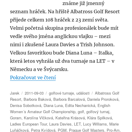
známe již jmenný
seznam hráček. Na hřiště Albatross Golf Resort
přijede celkem 108 hráček z 23 zemí světa.
Velmi početná skupina profesionálek bude mít
vedle svého jména anglickou vlajku – mezi
nimi i zkušené Laura Davies a Trish Johnson.
Velkou favoritkou bude Diana Luna – Italka,
která letos vyhrála už dva turnaje na LET – v
Německu a ve Švýcarsku.
„Raiffeisenbank Prague Golf Mas
Pokračovat ve čtení
Autor:
Publikováno:
Rubriky:
Štítky:
Jarek
2011-09-03
golfové turnaje
,
události
Albatross Golf
Resort
,
Barbora Baková
,
Barbora Barcalová
,
Daniela Proroková
,
Denisa Sobotková
,
Diana Luna
,
Edita Nechanická
,
English
Women´s Amateur Golf Championship
,
golf
,
golfový turnaj
,
Goram
,
Karolína Vlčková
,
Kateřina Krásová
,
Klára Spilková
,
Ladies European Tour
,
Laura Davies
,
LET
,
Lucy Williams
,
Marie
Luňáčková
,
Petra Kvídová
,
PGM
,
Prague Golf Masters
,
Pro-Am
,