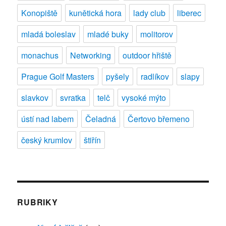
Konopiště
kunětická hora
lady club
liberec
mladá boleslav
mladé buky
molitorov
monachus
Networking
outdoor hřiště
Prague Golf Masters
pyšely
radlíkov
slapy
slavkov
svratka
telč
vysoké mýto
ústí nad labem
Čeladná
Čertovo břemeno
český krumlov
štiřín
RUBRIKY