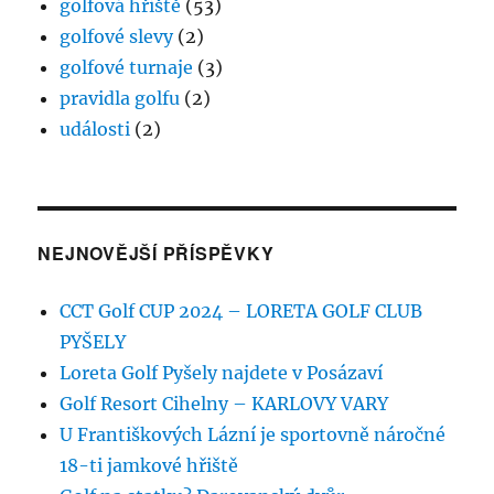
golfová hřiště
(53)
golfové slevy
(2)
golfové turnaje
(3)
pravidla golfu
(2)
události
(2)
NEJNOVĚJŠÍ PŘÍSPĚVKY
CCT Golf CUP 2024 – LORETA GOLF CLUB
PYŠELY
Loreta Golf Pyšely najdete v Posázaví
Golf Resort Cihelny – KARLOVY VARY
U Františkových Lázní je sportovně náročné
18-ti jamkové hřiště