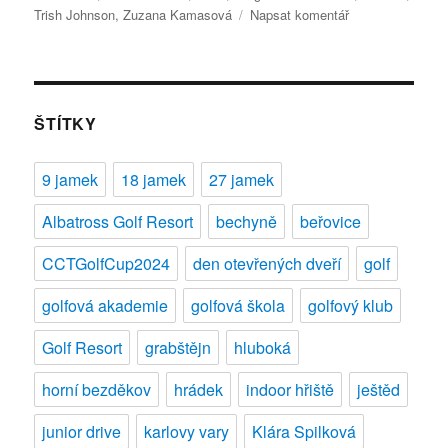
pro
Trish Johnson
,
Zuzana Kamasová
Napsat komentář
text
s
názvem
Raiffeisenbank
Prague
ŠTÍTKY
Golf
Masters
9 jamek
18 jamek
27 jamek
2011
Albatross Golf Resort
bechyně
beřovice
CCTGolfCup2024
den otevřených dveří
golf
golfová akademie
golfová škola
golfový klub
Golf Resort
grabštějn
hluboká
horní bezděkov
hrádek
indoor hřiště
ještěd
junior drive
karlovy vary
Klára Spilková