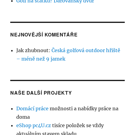
Golf na statku? Darovanský dvůr
NEJNOVĚJŠÍ KOMENTÁŘE
Jak zhubnout
:
Česká golfová outdoor hřiště
– méně než 9 jamek
NAŠE DALŠÍ PROJEKTY
Domácí práce
možnosti a nabídky práce na
doma
eShop pc4U.cz
tisíce položek se vždy
aktuálním stavem skladu